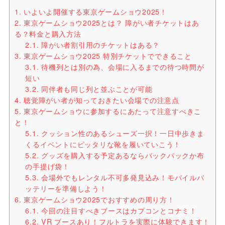
1.
いよいよ開催する東京ゲームショウ2025！
2.
東京ゲームショウ2025とは？ 障がい者チケットはあ
る？料金と購入方法
2.1.
障がい者割引用のチケットはある？
3.
東京ゲームショウ2025 特別チケットでできること
3.1.
待機列とは別の為、会場に入るまでの待つ時間が
短い
3.2.
同伴者も同じ列と並ぶことが可能
4.
聴覚障がい者が知っておきたい会場での注意点
5.
東京ゲームショウに参加するにあたって注意すべきこ
と！
5.1.
クッション性のあるシューズ一択！一日中歩きま
くるイベントにピッタリな靴を履いていこう！
5.2.
グッズを購入する予定あるならバックパックか布
の手提げ袋！
5.3.
会場外でもレンタル不可多発見込み！モバイルバ
ッテリーを準備しよう！
6.
東京ゲームショウ2025でおすすめの周り方！
6.1.
今回の注目すべきブースはカプコンとコナミ！
6.2.
VR ブースあり！フルトラを実際に体験できます！