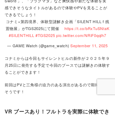
Sword 」、「プラグマタ」など爽快感や新たな体験を実
感できそうなタイトルがあるので体験やPVを見ることが
できるでしょう！
コナミ×第四境界、体験型謎解き企画「SILENT HILL f 残
置物展」がTGS2025にて開催
https://t.co/bRxTuSNtaK
#SILENTHILL
#TGS2025
pic.twitter.com/NRiF0qqlh7
— GAME Watch (@game_watch)
September 11, 2025
コナミからは今回もサイレントヒルの新作が２０２５年９
月25日に発売する予定で今回のブースでは謎解きの体験す
ることができます！
前回はPVと三角様の迫力のある演出があるので期待でき
そうです！
VR ブースあり！フルトラを実際に体験でき