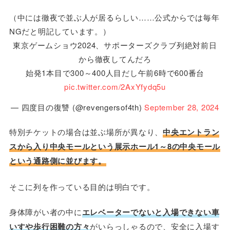
（中には徹夜で並ぶ人が居るらしい……公式からでは毎年
NGだと明記しています。）
東京ゲームショウ2024、サポーターズクラブ列絶対前日
から徹夜してんだろ
始発1本目で300～400人目だし午前6時で600番台
pic.twitter.com/2AxYfydq5u
— 四度目の復讐 (@revengersof4th)
September 28, 2024
特別チケットの場合は並ぶ場所が異なり、
中央エントラン
スから入り中央モールという展示ホール1～8の中央モール
という通路側に並びます。
そこに列を作っている目的は明白です。
身体障がい者の中に
エレベーターでないと入場できない車
いすや歩行困難の方々
がいらっしゃるので、安全に入場す