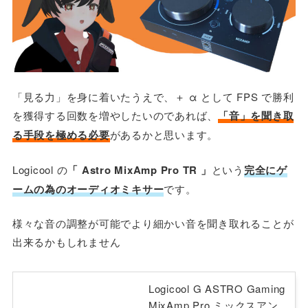
「見る力」を身に着いたうえで、＋ α として FPS で勝利
を獲得する回数を増やしたいのであれば、
「音」を聞き取
る手段を極める必要
があるかと思います。
Logicool の
「 Astro MixAmp Pro TR 」
という
完全にゲ
ームの為のオーディオミキサー
です。
様々な音の調整が可能でより細かい音を聞き取れることが
出来るかもしれません
Logicool G ASTRO Gaming
MixAmp Pro ミックスアン