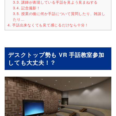
3.3.
講師が表現している手話を見よう見まねする
3.4.
記念撮影！
3.5.
授業の後に何か手話について質問したり、雑談し
たり…
4.
手話出来なくても見て感じるだけなら十分！
デスクトップ勢も VR 手話教室参加
しても大丈夫！？